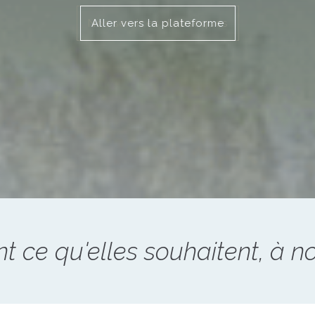
Nos services d'obsèques
Aller vers la plateforme
t ce qu'elles souhaitent, à n