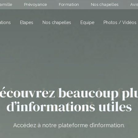
amille
Prévoyance
Formation
Nos chapelles
Avi
ion
ations
Etapes
Nos chapelles
Equipe
Photos / Vidéos
le
aison de toutes les fam
écouvrez beaucoup pl
d’informations utiles
en deuil
Nous vous accompagnons à chaque étape
Accédez à notre plateforme d’information.