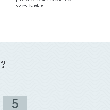
parcours de votre choix lors du
convoi funèbre
s?
5